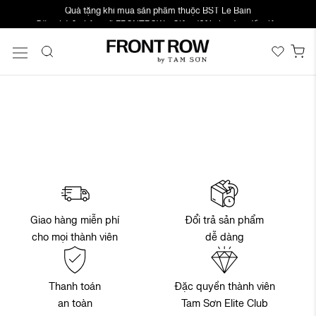
Quà tặng khi mua sản phẩm thuộc BST Le Bain
Chuyển
Đăng ký & nhập mã FRONTROW - Giảm 10% cho đơn đầu tiên
đến
nội
Gi
dung
Đổi trả sản phẩm
Giao hàng miễn phí
dễ dàng
cho mọi thành viên
Thanh toán
Đặc quyền thành viên
an toàn
Tam Sơn Elite Club