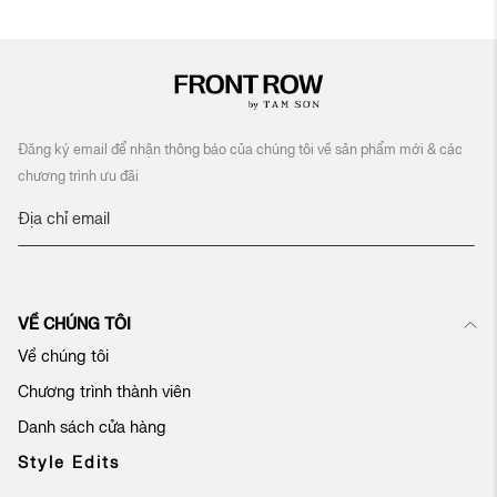
Đăng ký email để nhận thông báo của chúng tôi về sản phẩm mới & các
chương trình ưu đãi
Đ
ă
n
g
k
VỀ CHÚNG TÔI
ý
n
Về chúng tôi
h
Chương trình thành viên
ậ
n
Danh sách cửa hàng
b
ả
Style Edits
n