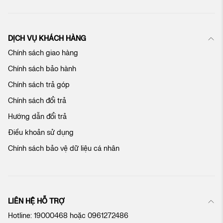
t
i
n
c
DỊCH VỤ KHÁCH HÀNG
ủ
Chính sách giao hàng
a
c
Chính sách bảo hành
h
ú
Chính sách trả góp
n
Chính sách đổi trả
g
t
Hướng dẫn đổi trả
ô
Điều khoản sử dụng
i
:
Chính sách bảo vệ dữ liệu cá nhân
LIÊN HỆ HỖ TRỢ
Hotline:
19000468
hoặc
0961272486