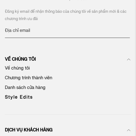
Đăng ký email để nhận thông báo của chúng tôi về sản phẩm mới & các
chương trình ưu đãi
Đ
ă
n
g
k
VỀ CHÚNG TÔI
ý
n
Về chúng tôi
h
Chương trình thành viên
ậ
n
Danh sách cửa hàng
b
ả
Style Edits
n
t
i
n
c
DỊCH VỤ KHÁCH HÀNG
ủ