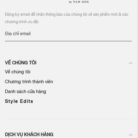
Đăng ký email để nhận thông báo của chúng tôi về sản phẩm mới & các
chương trình ưu đãi
Đ
ă
n
g
k
VỀ CHÚNG TÔI
ý
n
Về chúng tôi
h
Chương trình thành viên
ậ
n
Danh sách cửa hàng
b
ả
Style Edits
n
t
i
n
c
DỊCH VỤ KHÁCH HÀNG
ủ