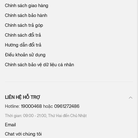
Chính sách giao hàng
a
c
Chính sách bảo hành
h
ú
Chính sách trả góp
n
Chính sách đổi trả
g
t
Hướng dẫn đổi trả
ô
Điều khoản sử dụng
i
:
Chính sách bảo vệ dữ liệu cá nhân
LIÊN HỆ HỖ TRỢ
Hotline:
19000468
hoặc
0961272486
Thời gian: 09:00 - 21:00, Thứ Hai đến Chủ Nhật
Email
Chat với chúng tôi