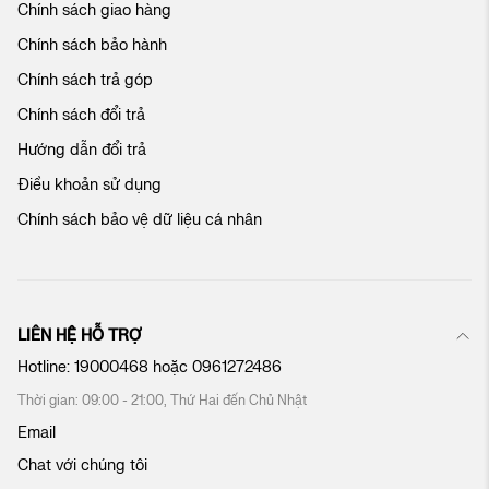
Chính sách giao hàng
a
c
Chính sách bảo hành
h
ú
Chính sách trả góp
n
Chính sách đổi trả
g
t
Hướng dẫn đổi trả
ô
Điều khoản sử dụng
i
:
Chính sách bảo vệ dữ liệu cá nhân
LIÊN HỆ HỖ TRỢ
Hotline:
19000468
hoặc
0961272486
Thời gian: 09:00 - 21:00, Thứ Hai đến Chủ Nhật
Email
Chat với chúng tôi