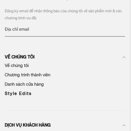
Đăng ký email để nhận thông báo của chúng tôi về sản phẩm mới & các
chương trình ưu đãi
Đ
ă
n
g
k
VỀ CHÚNG TÔI
ý
n
Về chúng tôi
h
Chương trình thành viên
ậ
n
Danh sách cửa hàng
b
ả
Style Edits
n
t
i
n
c
DỊCH VỤ KHÁCH HÀNG
ủ