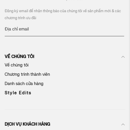
Đăng ký email để nhận thông báo của chúng tôi về sản phẩm mới & các
chương trình ưu đãi
Đ
ă
n
g
k
VỀ CHÚNG TÔI
ý
n
Về chúng tôi
h
Chương trình thành viên
ậ
n
Danh sách cửa hàng
b
ả
Style Edits
n
t
i
n
c
DỊCH VỤ KHÁCH HÀNG
ủ