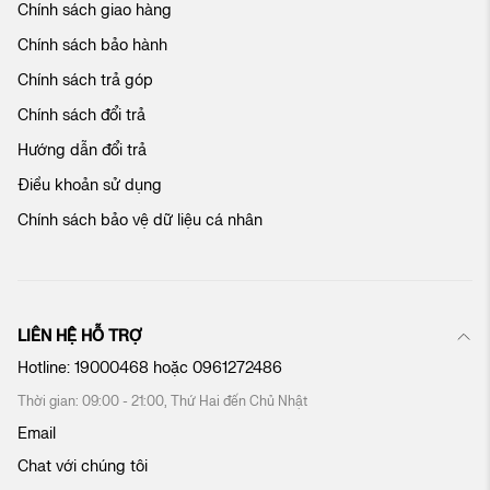
Chính sách giao hàng
a
c
Chính sách bảo hành
h
ú
Chính sách trả góp
n
Chính sách đổi trả
g
t
Hướng dẫn đổi trả
ô
Điều khoản sử dụng
i
:
Chính sách bảo vệ dữ liệu cá nhân
LIÊN HỆ HỖ TRỢ
Hotline:
19000468
hoặc
0961272486
Thời gian: 09:00 - 21:00, Thứ Hai đến Chủ Nhật
Email
Chat với chúng tôi