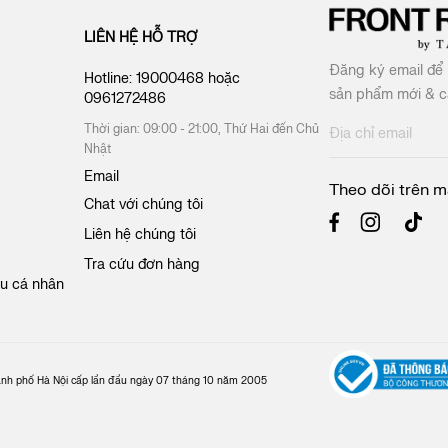
LIÊN HỆ HỖ TRỢ
Đăng ký email để 
Hotline:
19000468
hoặc
sản phẩm mới & cá
0961272486
Thời gian: 09:00 - 21:00, Thứ Hai đến Chủ
Đ
Nhật
ă
n
Email
Theo dõi trên m
g
Chat với chúng tôi
k
ý
Liên hệ chúng tôi
n
Tra cứu đơn hàng
h
ệu cá nhân
ậ
n
b
ả
n
ành phố Hà Nội cấp lần đầu ngày 07 tháng 10 năm 2005
t
i
n