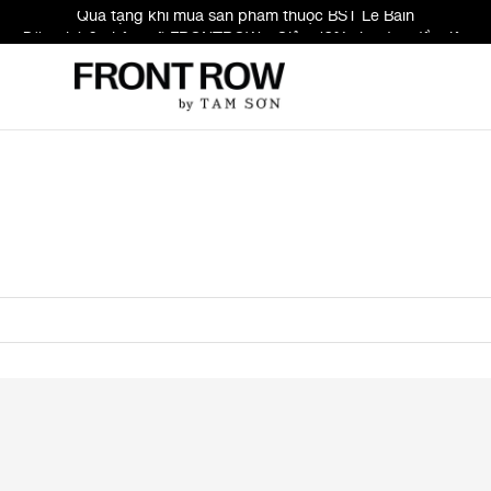
Quà tặng khi mua sản phẩm thuộc BST Le Bain
Đăng ký & nhập mã FRONTROW - Giảm 10% cho đơn đầu tiên