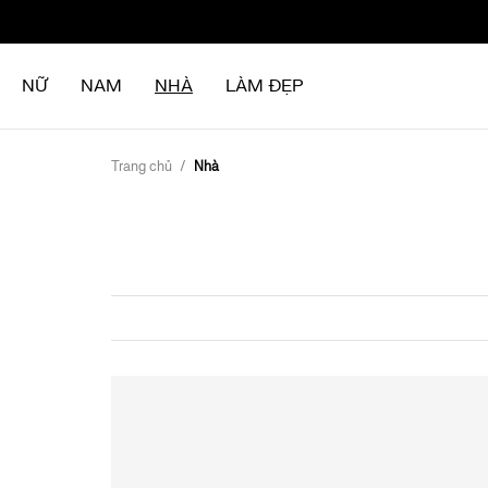
Chuyển
đến
nội
NỮ
NAM
NHÀ
LÀM ĐẸP
dung
Trang chủ
Nhà