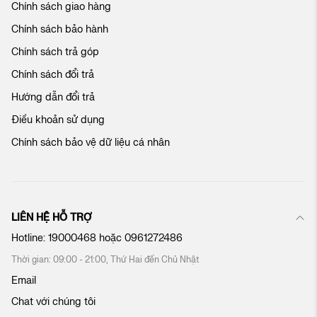
Chính sách giao hàng
a
c
Chính sách bảo hành
h
ú
Chính sách trả góp
n
Chính sách đổi trả
g
t
Hướng dẫn đổi trả
ô
Điều khoản sử dụng
i
:
Chính sách bảo vệ dữ liệu cá nhân
LIÊN HỆ HỖ TRỢ
Hotline:
19000468
hoặc
0961272486
Thời gian: 09:00 - 21:00, Thứ Hai đến Chủ Nhật
Email
Chat với chúng tôi