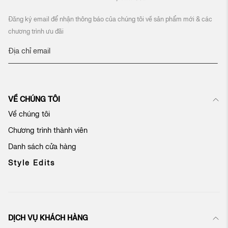
Đăng ký email để nhận thông báo của chúng tôi về sản phẩm mới & các
chương trình ưu đãi
Đ
ă
n
g
k
VỀ CHÚNG TÔI
ý
n
Về chúng tôi
h
Chương trình thành viên
ậ
n
Danh sách cửa hàng
b
ả
Style Edits
n
t
i
n
c
DỊCH VỤ KHÁCH HÀNG
ủ