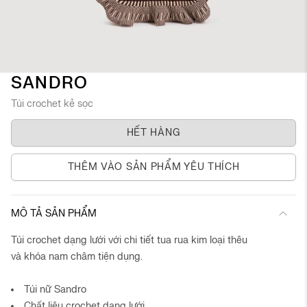
Chuyển
SANDRO
đến
Túi crochet kẻ sọc
phần
đầu
HẾT HÀNG
của
thư
viện
THÊM VÀO SẢN PHẨM YÊU THÍCH
hình
ảnh
MÔ TẢ SẢN PHẨM
Túi crochet dạng lưới với chi tiết tua rua kim loại thêu
và khóa nam châm tiện dụng.
Túi nữ Sandro
Chất liệu crochet dạng lưới