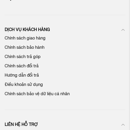
n
t
i
n
c
DỊCH VỤ KHÁCH HÀNG
ủ
Chính sách giao hàng
a
c
Chính sách bảo hành
h
ú
Chính sách trả góp
n
Chính sách đổi trả
g
t
Hướng dẫn đổi trả
ô
Điều khoản sử dụng
i
:
Chính sách bảo vệ dữ liệu cá nhân
LIÊN HỆ HỖ TRỢ