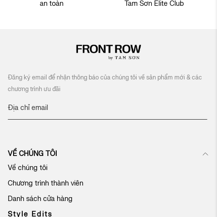
an toàn
Tam Sơn Elite Club
Đăng ký email để nhận thông báo của chúng tôi về sản phẩm mới & các
chương trình ưu đãi
Đ
ă
n
g
k
VỀ CHÚNG TÔI
ý
n
Về chúng tôi
h
Chương trình thành viên
ậ
n
Danh sách cửa hàng
b
ả
Style Edits