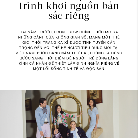
trình khơi nguồn bản
sắc riêng
HAI NĂM TRƯỚC, FRONT ROW CHÍNH THỨC MỞ RA
NHỮNG CÁNH CỬA KHÔNG GIAN SỐ, MANG MỘT THẾ
GIỚI THỜI TRANG XA XỈ ĐƯỢC TINH TUYỂN CẨN
TRỌNG ĐẾN VỚI THẾ HỆ NGƯỜI TIÊU DÙNG MỚI TẠI
VIỆT NAM. BƯỚC SANG NĂM THỨ HAI, CHÚNG TA CÙNG
BƯỚC SANG THỜI ĐIỂM ĐỂ NGƯỜI TRẺ DÙNG LĂNG
KÍNH CÁ NHÂN ĐỂ THIẾT LẬP ĐỊNH NGHĨA RIÊNG VỀ
MỘT LỐI SỐNG TINH TẾ VÀ ĐỘC BẢN.