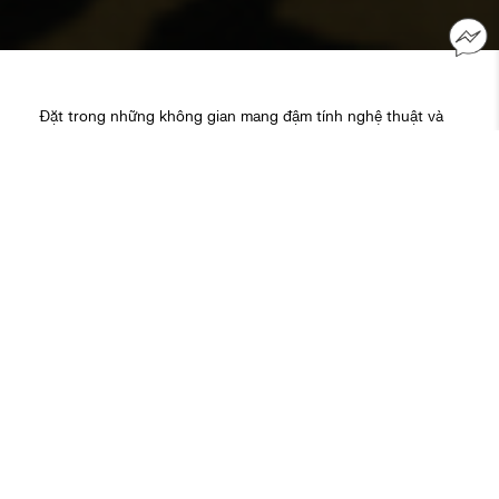
Đặt trong những không gian mang đậm tính nghệ thuật và
phản ánh chính tư duy này, một thế hệ người tiêu dùng Việt
Nam mới đang tự tay phác họa nên tầm nhìn cá nhân về
phong cách sống.
Họ đề cao tính chọn lọc thay vì sa đà vào thói quen mua sắm
phô trương. Họ tôn vinh cá tính nguyên bản và thẳng thừng
khước từ việc sao chép rập khuôn. Nhìn vào những người trẻ
này, chúng ta dễ dàng nhận thấy những mảnh ghép đa
chiều.