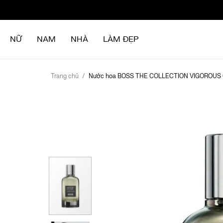
Chuyển
đến
nội
NỮ
NAM
NHÀ
LÀM ĐẸP
dung
Trang chủ
Nước hoa BOSS THE COLLECTION VIGOROUS
Chuyển
đến
phần
đầu
của
thư
viện
hình
ảnh