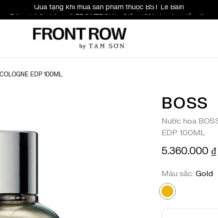
Quà tặng khi mua sản phẩm thuộc BST Le Bain
Đăng ký & nhập mã FRONTROW - Giảm 10% cho đơn đầu tiên
 COLOGNE EDP 100ML
BOSS
Nước hoa BOS
EDP 100ML
5.360.000 ₫
Màu sắc
Gold