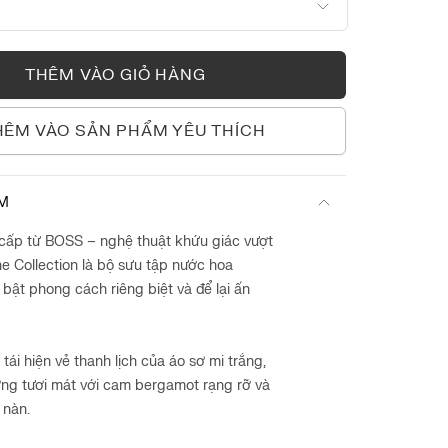
100ML
THÊM VÀO GIỎ HÀNG
HÊM VÀO SẢN PHẨM YÊU THÍCH
ẨM
ấp từ BOSS – nghệ thuật khứu giác vượt
e Collection là bộ sưu tập nước hoa
n bật phong cách riêng biệt và để lại ấn
tái hiện vẻ thanh lịch của áo sơ mi trắng,
ng tươi mát với cam bergamot rạng rỡ và
 nàn.