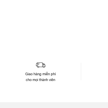
Chuyển
đến
phần
đầu
của
thư
viện
hình
ảnh
Giao hàng miễn phí
cho mọi thành viên