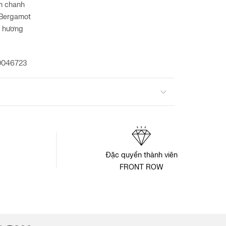
m chanh
Bergamot
c hương
0046723
Đặc quyền thành viên
FRONT ROW