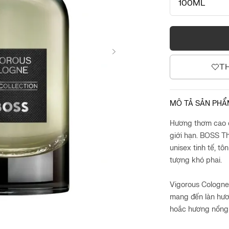
100ML
T
MÔ TẢ SẢN PH
Hương thơm cao c
giới hạn. BOSS Th
unisex tinh tế, tô
tượng khó phai.
Vigorous Cologne 
mang đến làn hươ
hoắc hương nồng