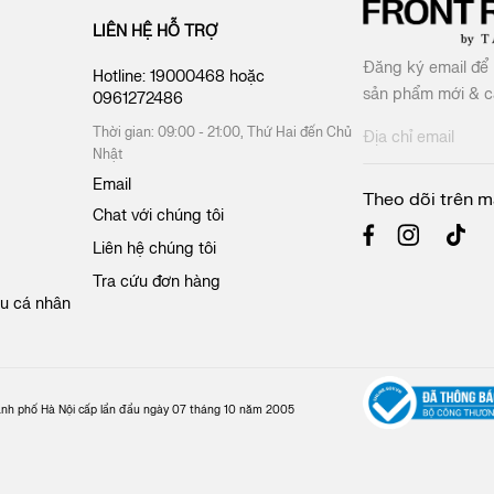
LIÊN HỆ HỖ TRỢ
Đăng ký email để 
Hotline:
19000468
hoặc
sản phẩm mới & cá
0961272486
Thời gian: 09:00 - 21:00, Thứ Hai đến Chủ
Đ
Nhật
ă
n
Email
Theo dõi trên m
g
Chat với chúng tôi
k
ý
Liên hệ chúng tôi
n
Tra cứu đơn hàng
h
ệu cá nhân
ậ
n
b
ả
n
ành phố Hà Nội cấp lần đầu ngày 07 tháng 10 năm 2005
t
i
n
c