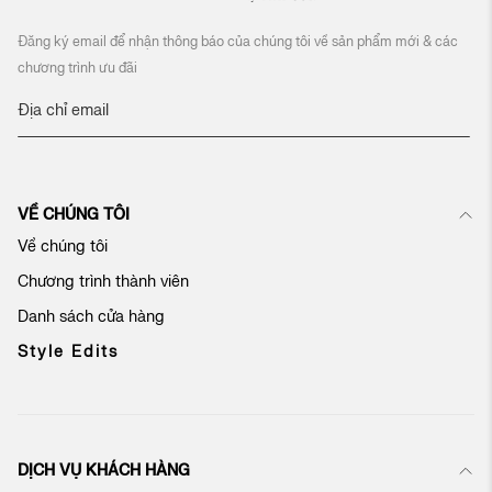
Đăng ký email để nhận thông báo của chúng tôi về sản phẩm mới & các
chương trình ưu đãi
Đ
ă
n
g
k
VỀ CHÚNG TÔI
ý
n
Về chúng tôi
h
Chương trình thành viên
ậ
n
Danh sách cửa hàng
b
ả
Style Edits
n
t
i
n
c
DỊCH VỤ KHÁCH HÀNG
ủ