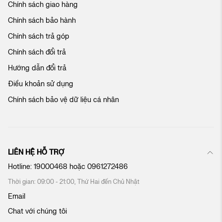
Chính sách giao hàng
a
c
Chính sách bảo hành
h
ú
Chính sách trả góp
n
Chính sách đổi trả
g
t
Hướng dẫn đổi trả
ô
Điều khoản sử dụng
i
:
Chính sách bảo vệ dữ liệu cá nhân
LIÊN HỆ HỖ TRỢ
Hotline:
19000468
hoặc
0961272486
Thời gian: 09:00 - 21:00, Thứ Hai đến Chủ Nhật
Email
Chat với chúng tôi