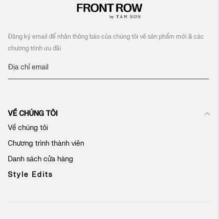
Đăng ký email để nhận thông báo của chúng tôi về sản phẩm mới & các
chương trình ưu đãi
Đ
ă
n
g
k
VỀ CHÚNG TÔI
ý
n
Về chúng tôi
h
Chương trình thành viên
ậ
n
Danh sách cửa hàng
b
ả
Style Edits
n
t
i
n