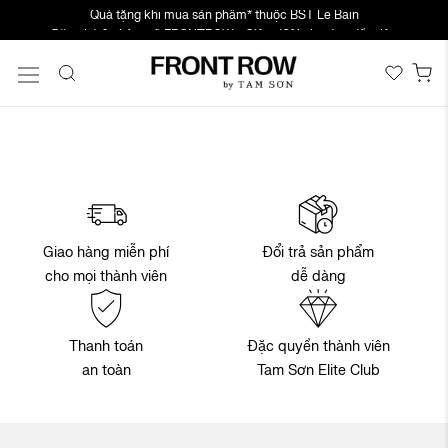
Quà tặng khi mua sản phẩm* thuộc BST Le Bain
Chuyển
Đăng ký & nhập mã FRONTROW - Giảm 10% cho đơn đầu tiên
đến
nội
Gi
dung
Đổi trả sản phẩm
Giao hàng miễn phí
dễ dàng
cho mọi thành viên
Thanh toán
Đặc quyền thành viên
an toàn
Tam Sơn Elite Club