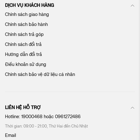
c
DỊCH VỤ KHÁCH HÀNG
ủ
Chính sách giao hàng
a
c
Chính sách bảo hành
h
ú
Chính sách trả góp
n
Chính sách đổi trả
g
t
Hướng dẫn đổi trả
ô
Điều khoản sử dụng
i
:
Chính sách bảo vệ dữ liệu cá nhân
LIÊN HỆ HỖ TRỢ
Hotline:
19000468
hoặc
0961272486
Thời gian: 09:00 - 21:00, Thứ Hai đến Chủ Nhật
Email