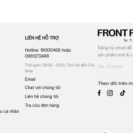
LIÊN HỆ HỖ TRỢ
Đăng ký email để 
Hotline:
19000468
hoặc
sản phẩm mới & cá
0961272486
Thời gian: 09:00 - 21:00, Thứ Hai đến Chủ
Đ
Nhật
ă
n
Email
Theo dõi trên m
g
Chat với chúng tôi
k
ý
Liên hệ chúng tôi
n
Tra cứu đơn hàng
h
ệu cá nhân
ậ
n
b
ả