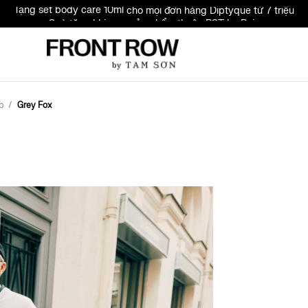
Quà tặng khi mua sản phẩm thuộc BST Le Bain
Đăng ký & nhập mã FRONTROW - Giảm 10% cho đơn đầu tiên
ập
Grey Fox