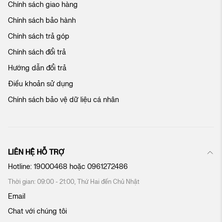
Chính sách giao hàng
a
c
Chính sách bảo hành
h
ú
Chính sách trả góp
n
Chính sách đổi trả
g
t
Hướng dẫn đổi trả
ô
Điều khoản sử dụng
i
:
Chính sách bảo vệ dữ liệu cá nhân
LIÊN HỆ HỖ TRỢ
Hotline:
19000468
hoặc
0961272486
Thời gian: 09:00 - 21:00, Thứ Hai đến Chủ Nhật
Email
Chat với chúng tôi