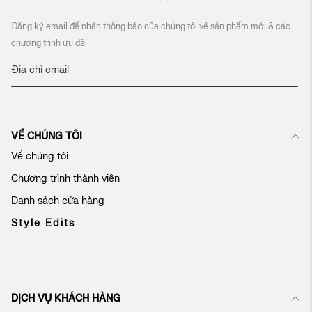
Đăng ký email để nhận thông báo của chúng tôi về sản phẩm mới & các
chương trình ưu đãi
Đ
ă
n
g
k
VỀ CHÚNG TÔI
ý
n
Về chúng tôi
h
Chương trình thành viên
ậ
n
Danh sách cửa hàng
b
ả
Style Edits
n
t
i
n
c
DỊCH VỤ KHÁCH HÀNG
ủ