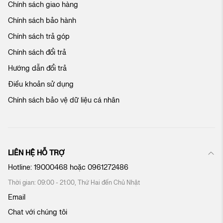
Chính sách giao hàng
a
c
Chính sách bảo hành
h
ú
Chính sách trả góp
n
Chính sách đổi trả
g
t
Hướng dẫn đổi trả
ô
Điều khoản sử dụng
i
:
Chính sách bảo vệ dữ liệu cá nhân
LIÊN HỆ HỖ TRỢ
Hotline:
19000468
hoặc
0961272486
Thời gian: 09:00 - 21:00, Thứ Hai đến Chủ Nhật
Email
Chat với chúng tôi