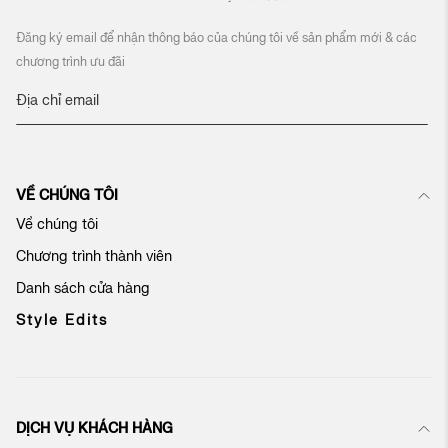
Đăng ký email để nhận thông báo của chúng tôi về sản phẩm mới & các
chương trình ưu đãi
Đ
ă
n
g
k
VỀ CHÚNG TÔI
ý
n
Về chúng tôi
h
Chương trình thành viên
ậ
n
Danh sách cửa hàng
b
ả
Style Edits
n
t
i
n
c
DỊCH VỤ KHÁCH HÀNG
ủ