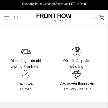
Quà tặng khi mua sản phẩm thuộc BST Le Bain
Chuyển
Đăng ký & nhập mã FRONTROW - Giảm 10% cho đơn đầu tiên
đến
nội
Gi
dung
Đổi trả sản phẩm
Giao hàng miễn phí
dễ dàng
cho mọi thành viên
Thanh toán
Đặc quyền thành viên
an toàn
Tam Sơn Elite Club