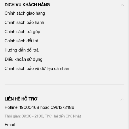
c
DỊCH VỤ KHÁCH HÀNG
ủ
Chính sách giao hàng
a
c
Chính sách bảo hành
h
ú
Chính sách trả góp
n
Chính sách đổi trả
g
t
Hướng dẫn đổi trả
ô
Điều khoản sử dụng
i
:
Chính sách bảo vệ dữ liệu cá nhân
LIÊN HỆ HỖ TRỢ
Hotline:
19000468
hoặc
0961272486
Thời gian: 09:00 - 21:00, Thứ Hai đến Chủ Nhật
Email