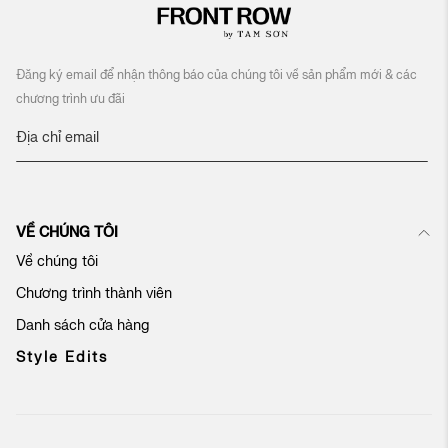
Đăng ký email để nhận thông báo của chúng tôi về sản phẩm mới & các
chương trình ưu đãi
Đ
ă
n
g
k
VỀ CHÚNG TÔI
ý
n
Về chúng tôi
h
Chương trình thành viên
ậ
n
Danh sách cửa hàng
b
ả
Style Edits
n
t
i
n