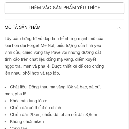
THÊM VÀO SẢN PHẨM YÊU THÍCH
MÔ TẢ SẢN PHẨM
Lấy cảm hứng từ vẻ đẹp tinh tế nhưng mạnh mẽ của
loài hoa dại Forget Me Not, biểu tượng của tình yêu
vĩnh cửu, chiếc vòng tay Pavé với những đường cắt
tinh xảo trên chất liệu đồng mạ vàng, điểm xuyết
ngọc trai, men và pha lê. Được thiết kế để đeo chồng
lên nhau, phối hợp và tạo lớp.
Chất liệu: Đồng thau mạ vàng 18k và bạc, xà cừ,
men, pha lê
Khóa cài dạng lò xo
Chiều dài có thể điều chỉnh
Chiều dài: 20cm; chiều dài phần nối dài: 3,8cm
Không chứa niken
Vòng tay