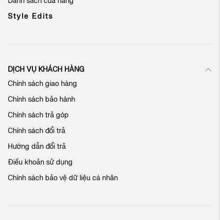
Danh sách cửa hàng
b
ả
Style Edits
n
t
i
n
c
DỊCH VỤ KHÁCH HÀNG
ủ
Chính sách giao hàng
a
c
Chính sách bảo hành
h
ú
Chính sách trả góp
n
Chính sách đổi trả
g
t
Hướng dẫn đổi trả
ô
Điều khoản sử dụng
i
:
Chính sách bảo vệ dữ liệu cá nhân