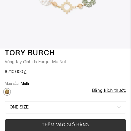
Chuyển
TORY BURCH
đến
Vòng tay đính đá Forget Me Not
phần
đầu
6.710.000 ₫
của
thư
Màu sắc
Multi
viện
Bảng kích thước
hình
ảnh
ONE SIZE
ONE SIZE
THÊM VÀO GIỎ HÀNG