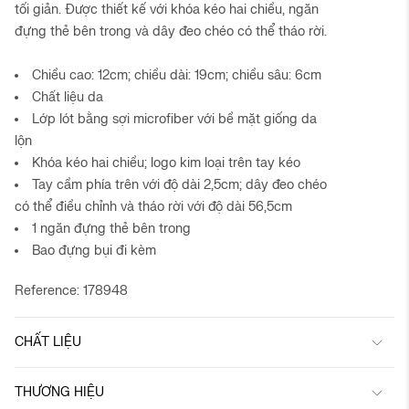
tối giản. Được thiết kế với khóa kéo hai chiều, ngăn
đựng thẻ bên trong và dây đeo chéo có thể tháo rời.
Chiều cao: 12cm; chiều dài: 19cm; chiều sâu: 6cm
Chất liệu da
Lớp lót bằng sợi microfiber với bề mặt giống da
lộn
Khóa kéo hai chiều; logo kim loại trên tay kéo
Tay cầm phía trên với độ dài 2,5cm; dây đeo chéo
có thể điều chỉnh và tháo rời với độ dài 56,5cm
1 ngăn đựng thẻ bên trong
Bao đựng bụi đi kèm
Reference: 178948
CHẤT LIỆU
THƯƠNG HIỆU