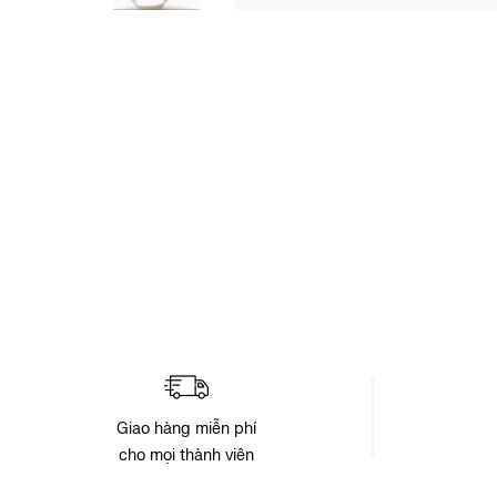
Chuyển
đến
phần
đầu
của
thư
viện
hình
ảnh
Giao hàng miễn phí
cho mọi thành viên