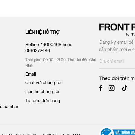
LIÊN HỆ HỖ TRỢ
Đăng ký email để 
Hotline:
19000468
hoặc
sản phẩm mới & cá
0961272486
Thời gian: 09:00 - 21:00, Thứ Hai đến Chủ
Đ
Nhật
ă
n
Email
Theo dõi trên m
g
Chat với chúng tôi
k
ý
Liên hệ chúng tôi
n
Tra cứu đơn hàng
h
ệu cá nhân
ậ
n
b
ả
n