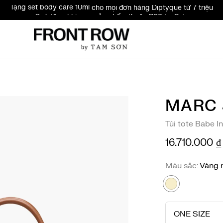
Quà tặng khi mua sản phẩm thuộc BST Le Bain
Đăng ký & nhập mã FRONTROW - Giảm 10% cho đơn đầu tiên
MARC
Túi tote Babe I
16.710.000 ₫
Màu sắc
Vàng 
ONE SIZE