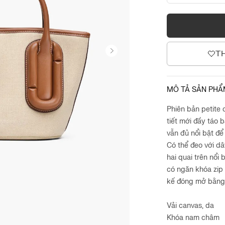
T
MÔ TẢ SẢN PH
Phiên bản petite 
tiết mới đầy táo 
vẫn đủ nổi bật để
Có thể đeo với d
hai quai trên nổi
có ngăn khóa zip
kế đóng mở bằng
Vải canvas, da
Khóa nam châm