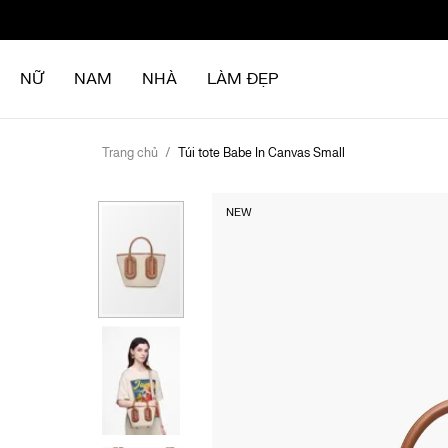
Chuyển
đến
nội
NỮ
NAM
NHÀ
LÀM ĐẸP
dung
Trang chủ
Túi tote Babe In Canvas Small
Chuyển
NEW
đến
phần
đầu
của
thư
viện
hình
ảnh