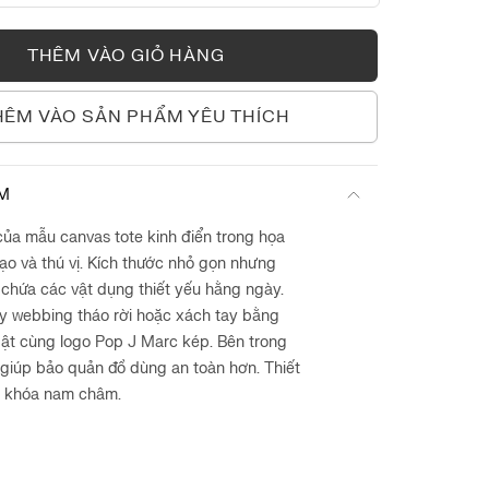
ONE SIZE
THÊM VÀO GIỎ HÀNG
HÊM VÀO SẢN PHẨM YÊU THÍCH
ẨM
của mẫu canvas tote kinh điển trong họa
bạo và thú vị. Kích thước nhỏ gọn nhưng
 chứa các vật dụng thiết yếu hằng ngày.
ây webbing tháo rời hoặc xách tay bằng
 bật cùng logo Pop J Marc kép. Bên trong
 giúp bảo quản đồ dùng an toàn hơn. Thiết
 khóa nam châm.