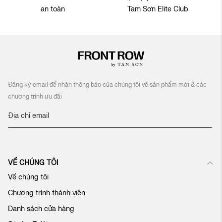
an toàn
Tam Sơn Elite Club
Đăng ký email để nhận thông báo của chúng tôi về sản phẩm mới & các
chương trình ưu đãi
Đ
ă
n
g
k
VỀ CHÚNG TÔI
ý
n
Về chúng tôi
h
Chương trình thành viên
ậ
n
Danh sách cửa hàng
b