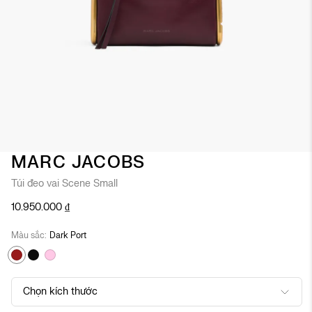
Chuyển
MARC JACOBS
đến
Túi đeo vai Scene Small
phần
đầu
10.950.000 ₫
của
thư
Màu sắc
Dark Port
viện
hình
ảnh
Chọn kích thước