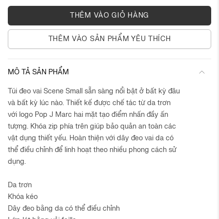
ONE SIZE
THÊM VÀO GIỎ HÀNG
THÊM VÀO SẢN PHẨM YÊU THÍCH
MÔ TẢ SẢN PHẨM
Túi đeo vai Scene Small sẵn sàng nổi bật ở bất kỳ đâu
và bất kỳ lúc nào. Thiết kế được chế tác từ da trơn
với logo Pop J Marc hai mặt tạo điểm nhấn đầy ấn
tượng. Khóa zip phía trên giúp bảo quản an toàn các
vật dụng thiết yếu. Hoàn thiện với dây đeo vai da có
thể điều chỉnh để linh hoạt theo nhiều phong cách sử
dụng.
Da trơn
Khóa kéo
Dây đeo bằng da có thể điều chỉnh