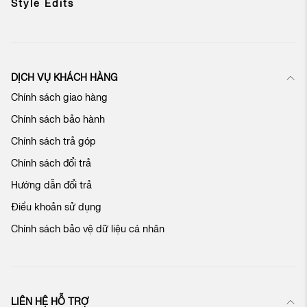
ả
Style Edits
n
t
i
n
c
DỊCH VỤ KHÁCH HÀNG
ủ
Chính sách giao hàng
a
c
Chính sách bảo hành
h
ú
Chính sách trả góp
n
Chính sách đổi trả
g
t
Hướng dẫn đổi trả
ô
Điều khoản sử dụng
i
:
Chính sách bảo vệ dữ liệu cá nhân
LIÊN HỆ HỖ TRỢ