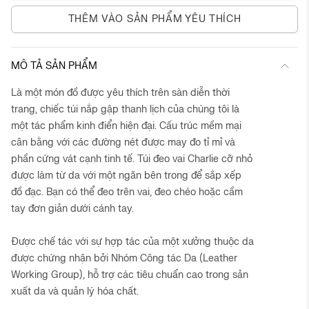
THÊM VÀO SẢN PHẨM YÊU THÍCH
MÔ TẢ SẢN PHẨM
Là một món đồ được yêu thích trên sàn diễn thời
trang, chiếc túi nắp gập thanh lịch của chúng tôi là
một tác phẩm kinh điển hiện đại. Cấu trúc mềm mại
cân bằng với các đường nét được may đo tỉ mỉ và
phần cứng vát cạnh tinh tế. Túi đeo vai Charlie cỡ nhỏ
được làm từ da với một ngăn bên trong để sắp xếp
đồ đạc. Bạn có thể đeo trên vai, đeo chéo hoặc cầm
tay đơn giản dưới cánh tay.
Được chế tác với sự hợp tác của một xưởng thuộc da
được chứng nhận bởi Nhóm Công tác Da (Leather
Working Group), hỗ trợ các tiêu chuẩn cao trong sản
xuất da và quản lý hóa chất.