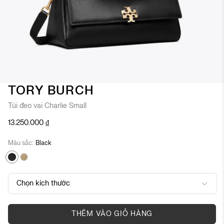
Chuyển
TORY BURCH
đến
Túi đeo vai Charlie Small
phần
đầu
13.250.000 ₫
của
thư
Màu sắc
Black
viện
hình
ảnh
Chọn kích thước
ONE SIZE
THÊM VÀO GIỎ HÀNG