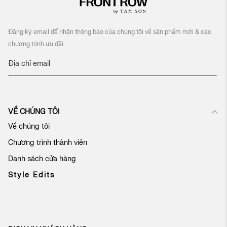
Đăng ký email để nhận thông báo của chúng tôi về sản phẩm mới & các
chương trình ưu đãi
Đ
ă
n
g
k
VỀ CHÚNG TÔI
ý
n
Về chúng tôi
h
Chương trình thành viên
ậ
n
Danh sách cửa hàng
b
ả
Style Edits
n
t
i
n
c