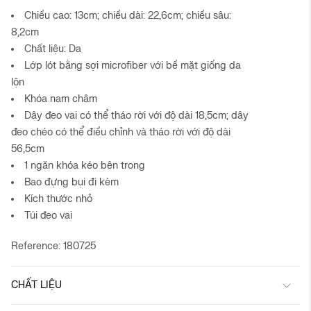
Chiều cao: 13cm; chiều dài: 22,6cm; chiều sâu:
8,2cm
Chất liệu: Da
Lớp lót bằng sợi microfiber với bề mặt giống da
lộn
Khóa nam châm
Dây đeo vai có thể tháo rời với độ dài 18,5cm; dây
đeo chéo có thể điều chỉnh và tháo rời với độ dài
56,5cm
1 ngăn khóa kéo bên trong
Bao đựng bụi đi kèm
Kích thước nhỏ
Túi đeo vai
Reference: 180725
CHẤT LIỆU