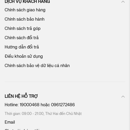
DỊCH VỤ KHÁCH HÀNG
ủ
Chính sách giao hàng
a
c
Chính sách bảo hành
h
ú
Chính sách trả góp
n
Chính sách đổi trả
g
t
Hướng dẫn đổi trả
ô
Điều khoản sử dụng
i
:
Chính sách bảo vệ dữ liệu cá nhân
LIÊN HỆ HỖ TRỢ
Hotline:
19000468
hoặc
0961272486
Thời gian: 09:00 - 21:00, Thứ Hai đến Chủ Nhật
Email