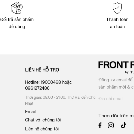
Đổi trả sản phẩm
Thanh toán
dễ dàng
an toàn
LIÊN HỆ HỖ TRỢ
Đăng ký email để 
Hotline:
19000468
hoặc
sản phẩm mới & cá
0961272486
Thời gian: 09:00 - 21:00, Thứ Hai đến Chủ
Đ
Nhật
ă
n
Email
Theo dõi trên m
g
Chat với chúng tôi
k
ý
Liên hệ chúng tôi