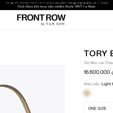
Quà tặng khi mua sản phẩm thuộc BST Le Bain
Đăng ký & nhập mã FRONTROW - Giảm 10% cho đơn đầu tiên
TORY 
Túi đeo vai Cha
16.600.000 
Màu sắc
Light
ONE SIZE