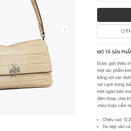
T
MÔ TẢ SẢN PH
Được giới thiệu tr
một tác phẩm kin
bằng với các đườ
vát cạnh bóng bẩ
một ngăn bên tron
điện thoại, chìa k
chéo hoặc cầm ta
Chiều cao: 12,3
Da dập vân cá