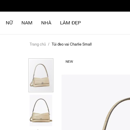
Chuyển
đến
nội
NỮ
NAM
NHÀ
LÀM ĐẸP
dung
Trang chủ
Túi đeo vai Charlie Small
Chuyển
NEW
đến
phần
đầu
của
thư
viện
hình
ảnh