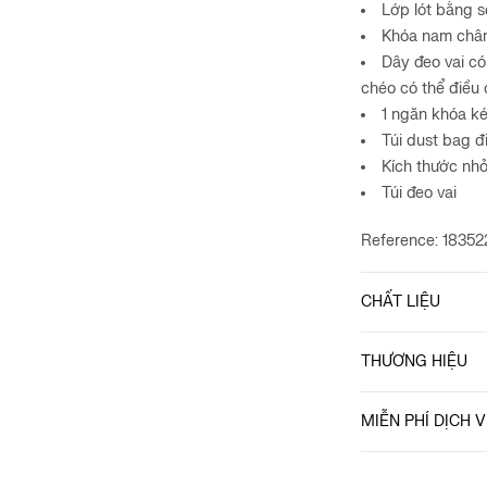
Lớp lót bằng s
Khóa nam ch
Dây đeo vai có
chéo có thể điều 
1 ngăn khóa k
Túi dust bag đ
Kích thước nh
Túi đeo vai
Reference: 18352
CHẤT LIỆU
THƯƠNG HIỆU
MIỄN PHÍ DỊCH 