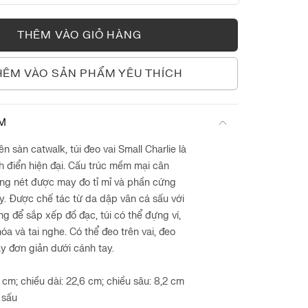
ONE SIZE
THÊM VÀO GIỎ HÀNG
HÊM VÀO SẢN PHẨM YÊU THÍCH
ẨM
ên sàn catwalk, túi đeo vai Small Charlie là
h điển hiện đại. Cấu trúc mềm mại cân
ng nét được may đo tỉ mỉ và phần cứng
y. Được chế tác từ da dập vân cá sấu với
g để sắp xếp đồ đạc, túi có thể đựng ví,
hóa và tai nghe. Có thể đeo trên vai, đeo
y đơn giản dưới cánh tay.
 cm; chiều dài: 22,6 cm; chiều sâu: 8,2 cm
 sấu