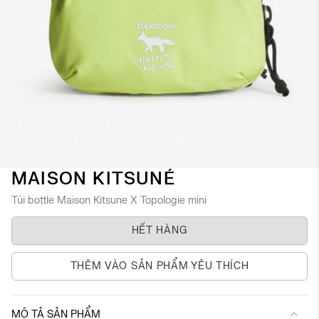
Chuyển
MAISON KITSUNÉ
đến
Túi bottle Maison Kitsune X Topologie mini
phần
đầu
HẾT HÀNG
của
thư
viện
THÊM VÀO SẢN PHẨM YÊU THÍCH
hình
ảnh
MÔ TẢ SẢN PHẨM