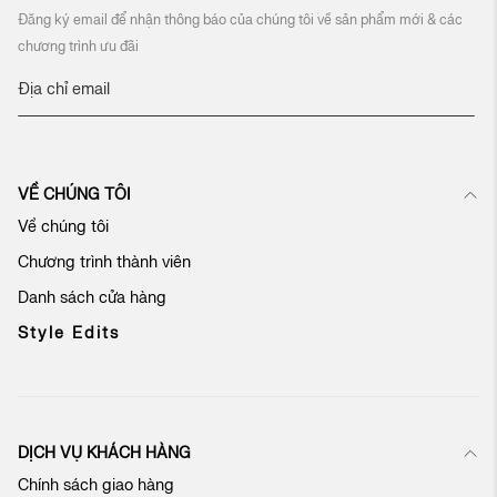
Đăng ký email để nhận thông báo của chúng tôi về sản phẩm mới & các
chương trình ưu đãi
Đ
ă
n
g
k
VỀ CHÚNG TÔI
ý
n
Về chúng tôi
h
Chương trình thành viên
ậ
n
Danh sách cửa hàng
b
ả
Style Edits
n
t
i
n
c
DỊCH VỤ KHÁCH HÀNG
ủ
Chính sách giao hàng
a