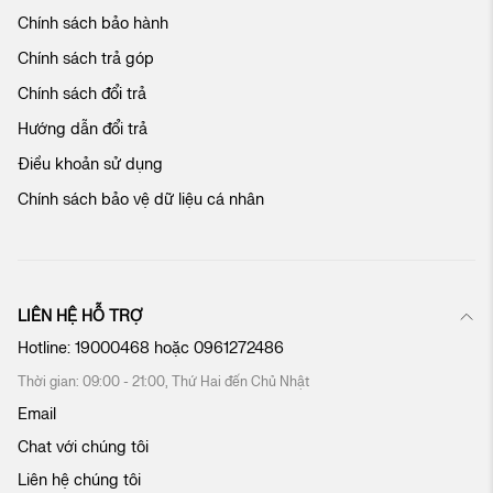
c
Chính sách bảo hành
h
ú
Chính sách trả góp
n
Chính sách đổi trả
g
t
Hướng dẫn đổi trả
ô
Điều khoản sử dụng
i
:
Chính sách bảo vệ dữ liệu cá nhân
LIÊN HỆ HỖ TRỢ
Hotline:
19000468
hoặc
0961272486
Thời gian: 09:00 - 21:00, Thứ Hai đến Chủ Nhật
Email
Chat với chúng tôi
Liên hệ chúng tôi