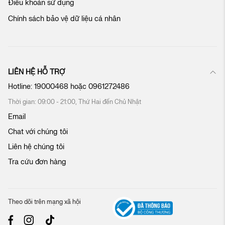
Điều khoản sử dụng
i
:
Chính sách bảo vệ dữ liệu cá nhân
LIÊN HỆ HỖ TRỢ
Hotline:
19000468
hoặc
0961272486
Thời gian: 09:00 - 21:00, Thứ Hai đến Chủ Nhật
Email
Chat với chúng tôi
Liên hệ chúng tôi
Tra cứu đơn hàng
Theo dõi trên mạng xã hội