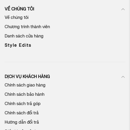
k
VỀ CHÚNG TÔI
ý
n
Về chúng tôi
h
Chương trình thành viên
ậ
n
Danh sách cửa hàng
b
ả
Style Edits
n
t
i
n
c
DỊCH VỤ KHÁCH HÀNG
ủ
Chính sách giao hàng
a
c
Chính sách bảo hành
h
ú
Chính sách trả góp
n
Chính sách đổi trả
g
t
Hướng dẫn đổi trả
ô