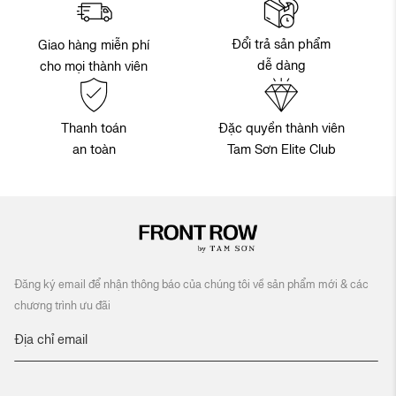
Đổi trả sản phẩm
Giao hàng miễn phí
dễ dàng
cho mọi thành viên
Thanh toán
Đặc quyền thành viên
an toàn
Tam Sơn Elite Club
Đăng ký email để nhận thông báo của chúng tôi về sản phẩm mới & các
chương trình ưu đãi
Đ
ă
n
g