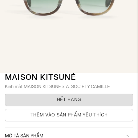
Chuyển
MAISON KITSUNÉ
đến
Kinh mắt MAISON KITSUNE x A. SOCIETY CAMILLE
phần
đầu
HẾT HÀNG
của
thư
viện
THÊM VÀO SẢN PHẨM YÊU THÍCH
hình
ảnh
MÔ TẢ SẢN PHẨM