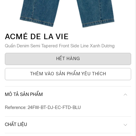
Chuyển
ACMÉ DE LA VIE
đến
Quần Denim Semi Tapered Front Side Line Xanh Dương
phần
đầu
HẾT HÀNG
của
thư
viện
THÊM VÀO SẢN PHẨM YÊU THÍCH
hình
ảnh
MÔ TẢ SẢN PHẨM
Reference: 24FW-BT-DJ-EC-FTD-BLU
CHẤT LIỆU