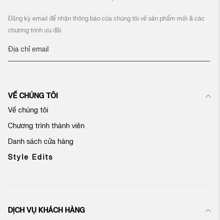
Đăng ký email để nhận thông báo của chúng tôi về sản phẩm mới & các
chương trình ưu đãi
Đ
ă
n
g
k
VỀ CHÚNG TÔI
ý
n
Về chúng tôi
h
Chương trình thành viên
ậ
n
Danh sách cửa hàng
b
ả
Style Edits
n
t
i
n
c
DỊCH VỤ KHÁCH HÀNG
ủ