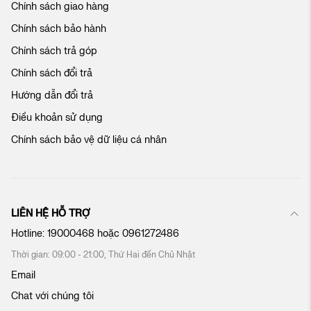
Chính sách giao hàng
a
c
Chính sách bảo hành
h
ú
Chính sách trả góp
n
Chính sách đổi trả
g
t
Hướng dẫn đổi trả
ô
Điều khoản sử dụng
i
:
Chính sách bảo vệ dữ liệu cá nhân
LIÊN HỆ HỖ TRỢ
Hotline:
19000468
hoặc
0961272486
Thời gian: 09:00 - 21:00, Thứ Hai đến Chủ Nhật
Email
Chat với chúng tôi