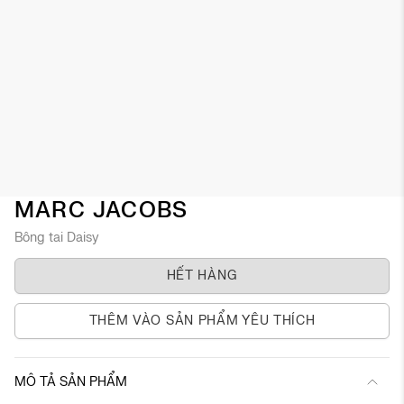
Chuyển
MARC JACOBS
đến
Bông tai Daisy
phần
đầu
HẾT HÀNG
của
thư
viện
THÊM VÀO SẢN PHẨM YÊU THÍCH
hình
ảnh
MÔ TẢ SẢN PHẨM