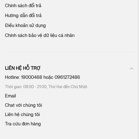
n
Chính sách đổi trả
g
t
Hướng dẫn đổi trả
ô
Điều khoản sử dụng
i
:
Chính sách bảo vệ dữ liệu cá nhân
LIÊN HỆ HỖ TRỢ
Hotline:
19000468
hoặc
0961272486
Thời gian: 09:00 - 21:00, Thứ Hai đến Chủ Nhật
Email
Chat với chúng tôi
Liên hệ chúng tôi
Tra cứu đơn hàng