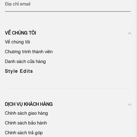
Đ
ă
n
g
k
VỀ CHÚNG TÔI
ý
n
Về chúng tôi
h
Chương trình thành viên
ậ
n
Danh sách cửa hàng
b
ả
Style Edits
n
t
i
n
c
DỊCH VỤ KHÁCH HÀNG
ủ
Chính sách giao hàng
a
c
Chính sách bảo hành
h
ú
Chính sách trả góp