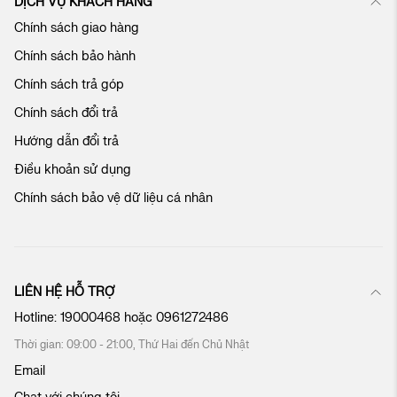
DỊCH VỤ KHÁCH HÀNG
ủ
Chính sách giao hàng
a
c
Chính sách bảo hành
h
ú
Chính sách trả góp
n
Chính sách đổi trả
g
t
Hướng dẫn đổi trả
ô
Điều khoản sử dụng
i
:
Chính sách bảo vệ dữ liệu cá nhân
LIÊN HỆ HỖ TRỢ
Hotline:
19000468
hoặc
0961272486
Thời gian: 09:00 - 21:00, Thứ Hai đến Chủ Nhật
Email