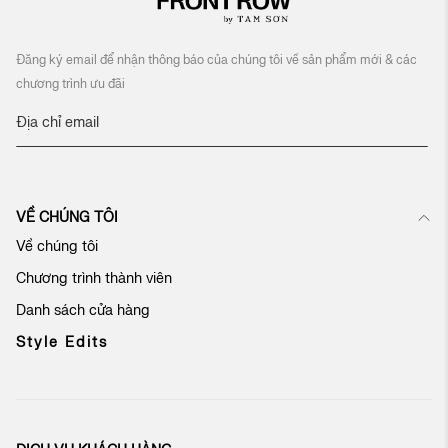
Đăng ký email để nhận thông báo của chúng tôi về sản phẩm mới & các
chương trình ưu đãi
Đ
ă
n
g
k
VỀ CHÚNG TÔI
ý
n
Về chúng tôi
h
Chương trình thành viên
ậ
n
Danh sách cửa hàng
b
ả
Style Edits
n
t
i
n
c