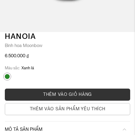
Chuyển
HANOIA
đến
Bình hoa Moonbow
phần
đầu
6.500.000 ₫
của
thư
Màu sắc
Xanh lá
viện
hình
ảnh
THÊM VÀO GIỎ HÀNG
THÊM VÀO SẢN PHẨM YÊU THÍCH
MÔ TẢ SẢN PHẨM